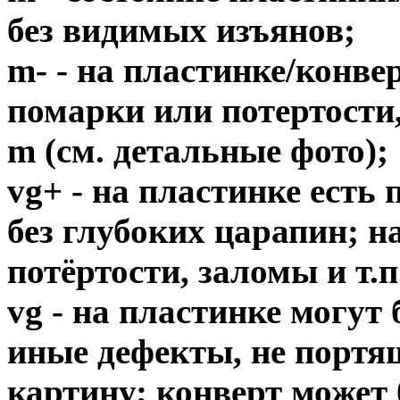
без видимых изъянов;
m- - на пластинке/конв
помарки или потертости,
m (см. детальные фото);
vg+ - на пластинке есть
без глубоких царапин; н
потёртости, заломы и т.п
vg - на пластинке могут
иные дефекты, не порт
картину; конверт может 