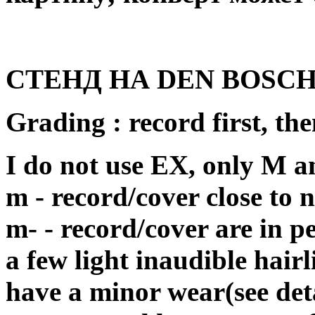
СТЕНД НА DEN BOSCH 
Grading : record first, the
I do not use EX, only M 
m - record/cover close to
m- - record/cover are in p
a few light inaudible hair
have a minor wear(see deta