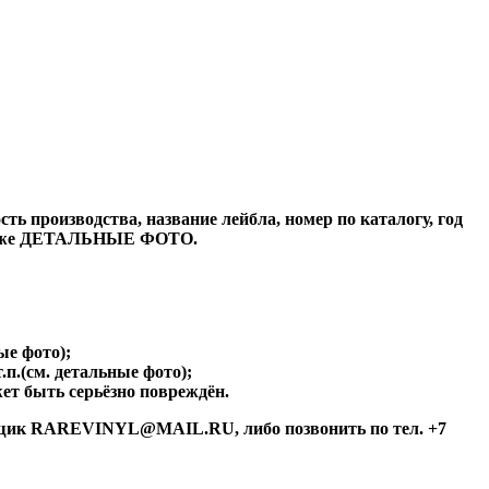
ь производства, название лейбла, номер по каталогу, год
а также ДЕТАЛЬНЫЕ ФОТО.
ые фото);
.п.(см. детальные фото);
ет быть серьёзно повреждён.
й ящик RAREVINYL@MAIL.RU, либо позвонить по тел. +7