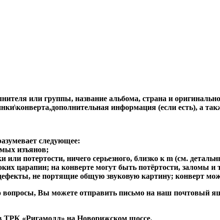
ителя или группы, название альбома, страна и оригинальност
стинки\конверта,дополнительная информация (если есть), 
разумевает следующее:
имых изъянов;
 или потертости, ничего серьезного, близко к m (см. детальн
боких царапин; на конверте могут быть потёртости, заломы и т
 дефекты, не портящие общую звуковую картину; конверт мож
либо вопросы, Вы можете отправить письмо на наш почтовы
в ТРК «Ригамолл» на Новорижском шоссе.