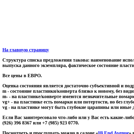
На главную страницу
Структура списка предложения такова: наименование исполн
выпуска данного экземпляра, фактическое состояние пла
Все цены в ЕВРО.
Оценка состояния является достаточно субъективной и под
m - состояние пластинки/конверта близко к новому, без вид
m- - на пластинке/конверте имеются незначительные помарки
vg+ - на пластинке есть помарки или потертости, но без глу
vg - на пластинке могут быть глубокие царапины или иные
Если Вас заинтересовало что-либо или у Вас есть какие-
(926) 396 8367 или +7 (985) 923 0770.
Посмотреть и прослушать можно в салоне «
Hi End Avenue
» 