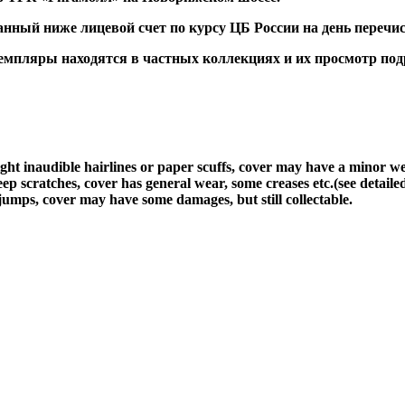
ный ниже лицевой счет по курсу ЦБ России на день перечис
ляры находятся в частных коллекциях и их просмотр подра
light inaudible hairlines or paper scuffs, cover may have a minor w
ep scratches, cover has general wear, some creases etc.(see detaile
jumps, cover may have some damages, but still collectable.