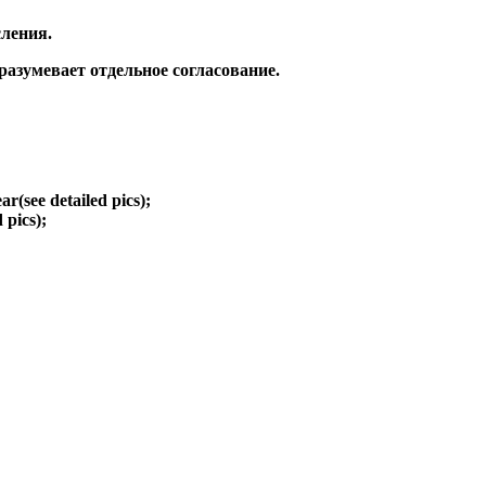
ления.
зумевает отдельное согласование.
ear(see detailed pics);
d pics);