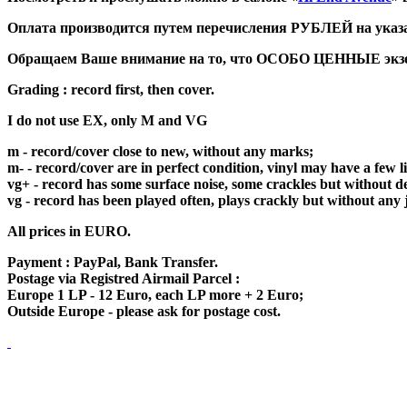
Оплата производится путем перечисления РУБЛЕЙ на указан
Обращаем Ваше внимание на то, что ОСОБО ЦЕННЫЕ экземп
Grading : record first, then cover.
I do not use EX, only M and VG
m - record/cover close to new, without any marks;
m- - record/cover are in perfect condition, vinyl may have a few 
vg+ - record has some surface noise, some crackles but without de
vg - record has been played often, plays crackly but without any 
All prices in EURO.
Payment : PayPal, Bank Transfer.
Postage via Registred Airmail Parcel :
Europe 1 LP - 12 Euro, each LP more + 2 Euro;
Outside Europe - please ask for postage cost.