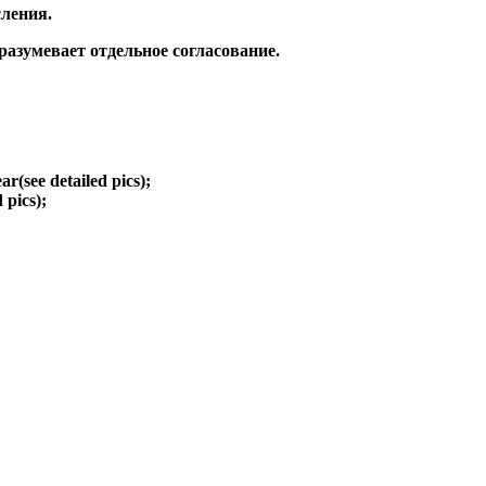
ления.
зумевает отдельное согласование.
ear(see detailed pics);
d pics);