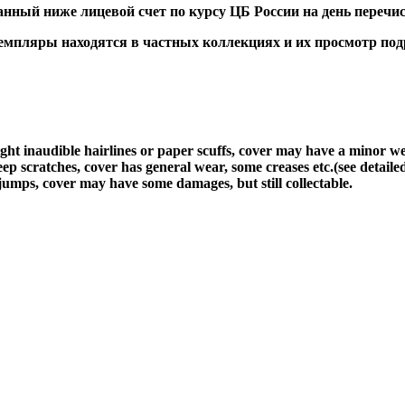
ный ниже лицевой счет по курсу ЦБ России на день перечис
ляры находятся в частных коллекциях и их просмотр подра
light inaudible hairlines or paper scuffs, cover may have a minor w
ep scratches, cover has general wear, some creases etc.(see detaile
jumps, cover may have some damages, but still collectable.