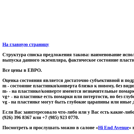
На главную страницу
Структура списка предложения такова: наименование исполн
выпуска данного экземпляра, фактическое состояние пла
Все цены в ЕВРО.
Оценка состояния является достаточно субъективной и под
m - состояние пластинки/конверта близко к новому, без вид
m- - на пластинке/конверте имеются незначительные помарки
vg+ - на пластинке есть помарки или потертости, но без глу
vg - на пластинке могут быть глубокие царапины или иные
Если Вас заинтересовало что-либо или у Вас есть какие-
(926) 396 8367 или +7 (985) 923 0770.
Посмотреть и прослушать можно в салоне «
Hi End Avenue
» 