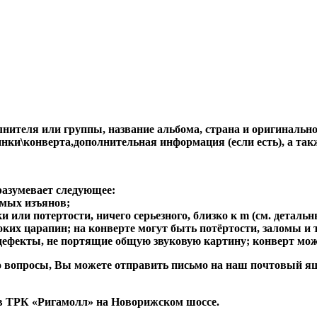
ителя или группы, название альбома, страна и оригинальност
стинки\конверта,дополнительная информация (если есть), 
разумевает следующее:
имых изъянов;
 или потертости, ничего серьезного, близко к m (см. детальн
боких царапин; на конверте могут быть потёртости, заломы и т
 дефекты, не портящие общую звуковую картину; конверт мож
либо вопросы, Вы можете отправить письмо на наш почтовы
в ТРК «Ригамолл» на Новорижском шоссе.