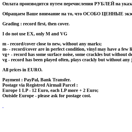
Оплата производится путем перечисления РУБЛЕЙ на указан
Обращаем Ваше внимание на то, что ОСОБО ЦЕННЫЕ экземп
Grading : record first, then cover.
I do not use EX, only M and VG
m - record/cover close to new, without any marks;
m- - record/cover are in perfect condition, vinyl may have a few 
vg+ - record has some surface noise, some crackles but without de
vg - record has been played often, plays crackly but without any 
All prices in EURO.
Payment : PayPal, Bank Transfer.
Postage via Registred Airmail Parcel :
Europe 1 LP - 12 Euro, each LP more + 2 Euro;
Outside Europe - please ask for postage cost.