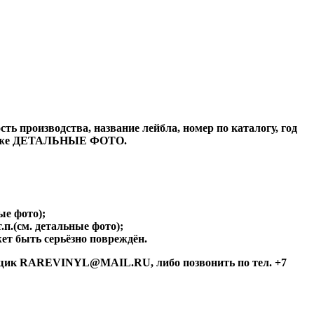
ь производства, название лейбла, номер по каталогу, год
а также ДЕТАЛЬНЫЕ ФОТО.
ые фото);
.п.(см. детальные фото);
ет быть серьёзно повреждён.
й ящик RAREVINYL@MAIL.RU, либо позвонить по тел. +7