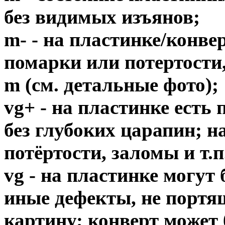
без видимых изъянов;
m- - на пластинке/конв
помарки или потертости,
m (см. детальные фото);
vg+ - на пластинке есть
без глубоких царапин; н
потёртости, заломы и т.п
vg - на пластинке могут
иные дефекты, не порт
картину; конверт может 