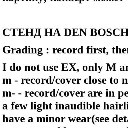
СТЕНД НА DEN BOSCH 
Grading : record first, the
I do not use EX, only M 
m - record/cover close to
m- - record/cover are in p
a few light inaudible hair
have a minor wear(see deta