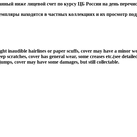
ный ниже лицевой счет по курсу ЦБ России на день перечис
ляры находятся в частных коллекциях и их просмотр подра
light inaudible hairlines or paper scuffs, cover may have a minor w
ep scratches, cover has general wear, some creases etc.(see detaile
jumps, cover may have some damages, but still collectable.