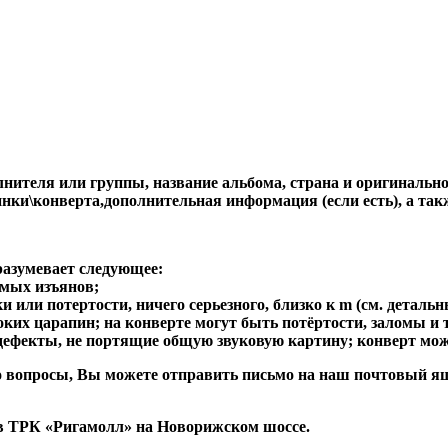
ителя или группы, название альбома, страна и оригинальност
стинки\конверта,дополнительная информация (если есть), 
разумевает следующее:
имых изъянов;
 или потертости, ничего серьезного, близко к m (см. детальн
боких царапин; на конверте могут быть потёртости, заломы и т
 дефекты, не портящие общую звуковую картину; конверт мож
либо вопросы, Вы можете отправить письмо на наш почтовы
в ТРК «Ригамолл» на Новорижском шоссе.