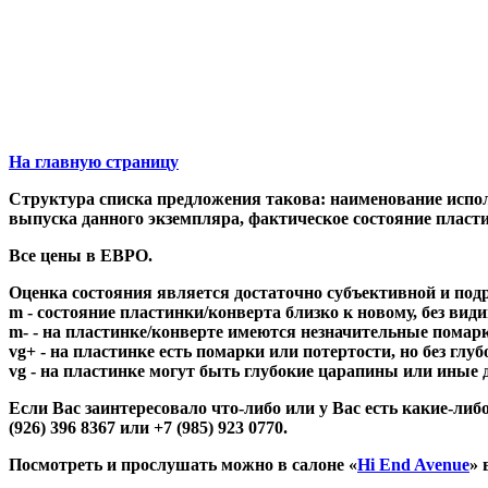
На главную страницу
Структура списка предложения такова: наименование исполн
выпуска данного экземпляра, фактическое состояние пла
Все цены в ЕВРО.
Оценка состояния является достаточно субъективной и под
m - состояние пластинки/конверта близко к новому, без вид
m- - на пластинке/конверте имеются незначительные помарки
vg+ - на пластинке есть помарки или потертости, но без глу
vg - на пластинке могут быть глубокие царапины или иные
Если Вас заинтересовало что-либо или у Вас есть какие-
(926) 396 8367 или +7 (985) 923 0770.
Посмотреть и прослушать можно в салоне «
Hi End Avenue
» 