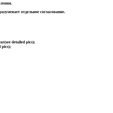
ления.
зумевает отдельное согласование.
ear(see detailed pics);
d pics);