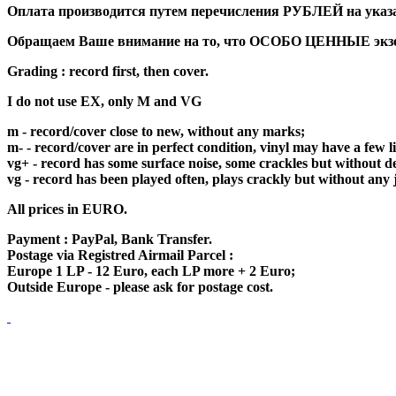
Оплата производится путем перечисления РУБЛЕЙ на указан
Обращаем Ваше внимание на то, что ОСОБО ЦЕННЫЕ экземп
Grading : record first, then cover.
I do not use EX, only M and VG
m - record/cover close to new, without any marks;
m- - record/cover are in perfect condition, vinyl may have a few 
vg+ - record has some surface noise, some crackles but without de
vg - record has been played often, plays crackly but without any 
All prices in EURO.
Payment : PayPal, Bank Transfer.
Postage via Registred Airmail Parcel :
Europe 1 LP - 12 Euro, each LP more + 2 Euro;
Outside Europe - please ask for postage cost.