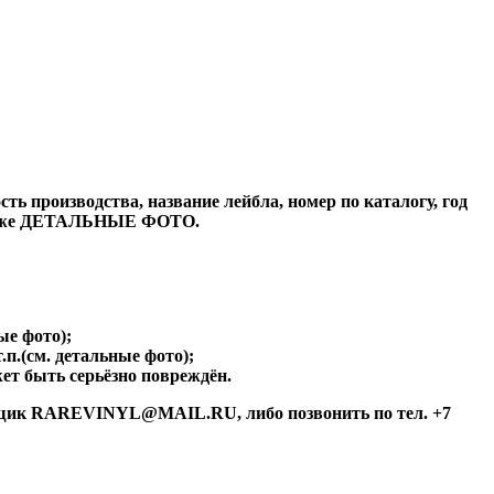
ь производства, название лейбла, номер по каталогу, год
а также ДЕТАЛЬНЫЕ ФОТО.
ые фото);
.п.(см. детальные фото);
ет быть серьёзно повреждён.
й ящик RAREVINYL@MAIL.RU, либо позвонить по тел. +7