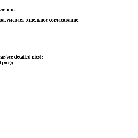
ления.
зумевает отдельное согласование.
ear(see detailed pics);
d pics);