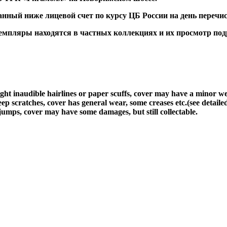
ный ниже лицевой счет по курсу ЦБ России на день перечис
ляры находятся в частных коллекциях и их просмотр подра
light inaudible hairlines or paper scuffs, cover may have a minor w
ep scratches, cover has general wear, some creases etc.(see detaile
jumps, cover may have some damages, but still collectable.