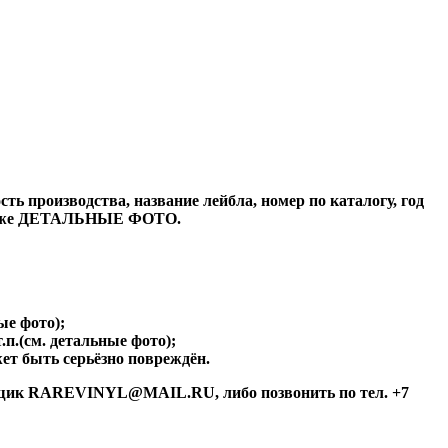
ь производства, название лейбла, номер по каталогу, год
а также ДЕТАЛЬНЫЕ ФОТО.
ые фото);
.п.(см. детальные фото);
ет быть серьёзно повреждён.
й ящик RAREVINYL@MAIL.RU, либо позвонить по тел. +7