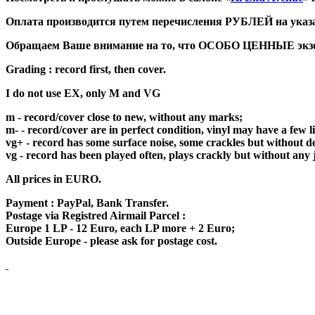
Оплата производится путем перечисления РУБЛЕЙ на указан
Обращаем Ваше внимание на то, что ОСОБО ЦЕННЫЕ экземп
Grading : record first, then cover.
I do not use EX, only M and VG
m - record/cover close to new, without any marks;
m- - record/cover are in perfect condition, vinyl may have a few 
vg+ - record has some surface noise, some crackles but without de
vg - record has been played often, plays crackly but without any 
All prices in EURO.
Payment : PayPal, Bank Transfer.
Postage via Registred Airmail Parcel :
Europe 1 LP - 12 Euro, each LP more + 2 Euro;
Outside Europe - please ask for postage cost.