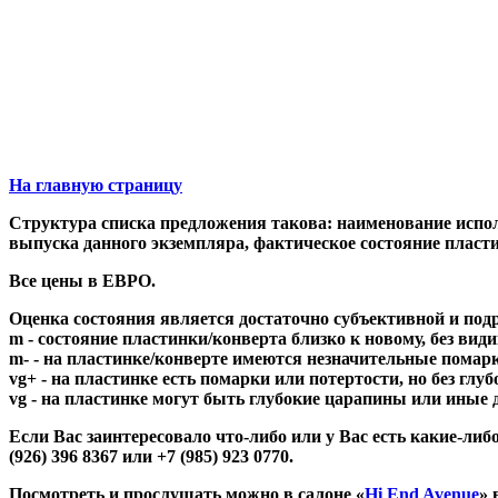
На главную страницу
Структура списка предложения такова: наименование исполн
выпуска данного экземпляра, фактическое состояние пла
Все цены в ЕВРО.
Оценка состояния является достаточно субъективной и под
m - состояние пластинки/конверта близко к новому, без вид
m- - на пластинке/конверте имеются незначительные помарки
vg+ - на пластинке есть помарки или потертости, но без глу
vg - на пластинке могут быть глубокие царапины или иные
Если Вас заинтересовало что-либо или у Вас есть какие-
(926) 396 8367 или +7 (985) 923 0770.
Посмотреть и прослушать можно в салоне «
Hi End Avenue
» 