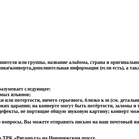
ителя или группы, название альбома, страна и оригинальност
стинки\конверта,дополнительная информация (если есть), 
разумевает следующее:
имых изъянов;
 или потертости, ничего серьезного, близко к m (см. детальн
боких царапин; на конверте могут быть потёртости, заломы и т
 дефекты, не портящие общую звуковую картину; конверт мож
либо вопросы, Вы можете отправить письмо на наш почтовы
в ТРК «Ригамолл» на Новорижском шоссе.